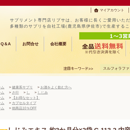
マイアカウント
サプリメント専門店リプサは、お客様に長くご愛用いた
多種類のサプリを自社工場(鹿児島県伊佐市)で生産する
Q＆A
お問合せ
会社概要
スルフォラファ
ーム
>
健康系サプリ
>
お酒をよく飲む方へ
ーム
>
さ行
>
し
>
しじみ
ーム
>
【お得なセット】
ーム
>
カプセルタイプ
ーム
>
他商品10％OFF