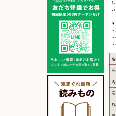
し
カ
▼
・
・
・
名
商
内
召
原
保