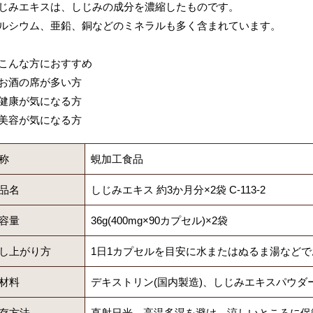
じみエキスは、しじみの成分を濃縮したものです。
ルシウム、亜鉛、銅などのミネラルも多く含まれています。
こんな方におすすめ
お酒の席が多い方
健康が気になる方
美容が気になる方
称
蜆加工食品
品名
しじみエキス 約3か月分×2袋 C-113-2
容量
36g(400mg×90カプセル)×2袋
し上がり方
1日1カプセルを目安に水またはぬるま湯など
材料
デキストリン(国内製造)、しじみエキスパウダー
存方法
直射日光、高温多湿を避け、涼しいところに保