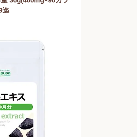
 36g(400mg×90カプ
9迄