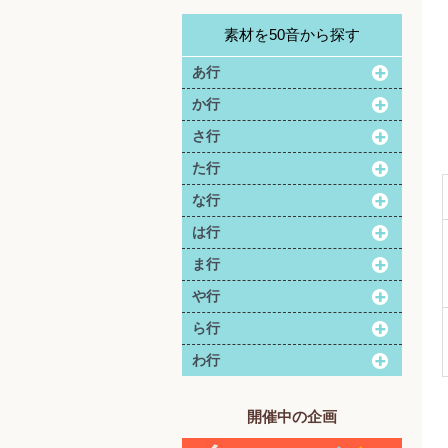
素材を50音から探す
あ行
か行
さ行
た行
な行
は行
ま行
や行
ら行
わ行
開催中の企画