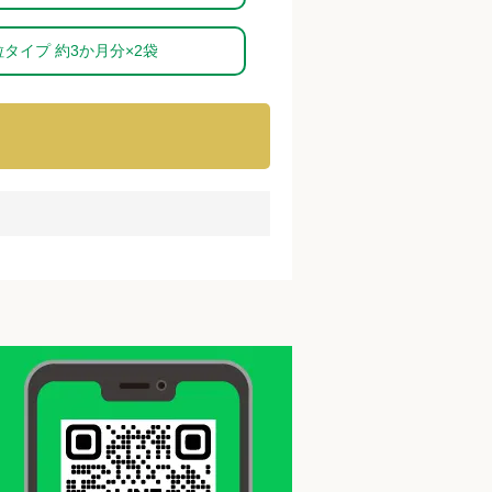
粒タイプ 約3か月分×2袋