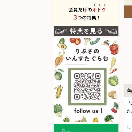
商
「
た
し