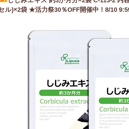
しじみエキス 約3か月分×2袋 C-113-2 内容量
セル)×2袋 ★活力祭30％OFF開催中！8/10 9:5