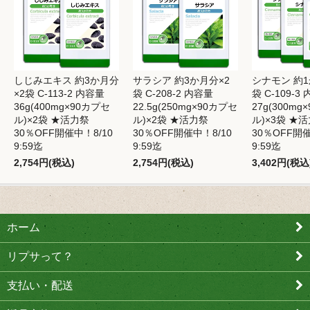
しじみエキス 約3か月分
サラシア 約3か月分×2
シナモン 約1
×2袋 C-113-2 内容量
袋 C-208-2 内容量
袋 C-109-3
36g(400mg×90カプセ
22.5g(250mg×90カプセ
27g(300mg
ル)×2袋 ★活力祭
ル)×2袋 ★活力祭
ル)×3袋 ★
30％OFF開催中！8/10
30％OFF開催中！8/10
30％OFF開催
9:59迄
9:59迄
9:59迄
2,754円(税込)
2,754円(税込)
3,402円(税込
ホーム
リプサって？
支払い・配送