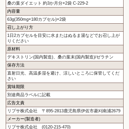
桑の葉ダイエット 約3か月分×2袋 C-229-2
内容量
63g(350mg×180カプセル)×2袋
召し上がり方
1日2カプセルを目安に水またはぬるま湯などでお召し上が
りください
原材料
デキストリン(国内製造)、桑の葉末(国内製造)/ゼラチン
保存方法
直射日光、高温多湿を避け、涼しいところに保管してくだ
さい
賞味期限
別途商品ラベルに記載
広告文責
リプサ株式会社 〒895-2813鹿児島県伊佐市菱刈南浦2679
メーカー(製造者)
リプサ株式会社 (0120-215-470)