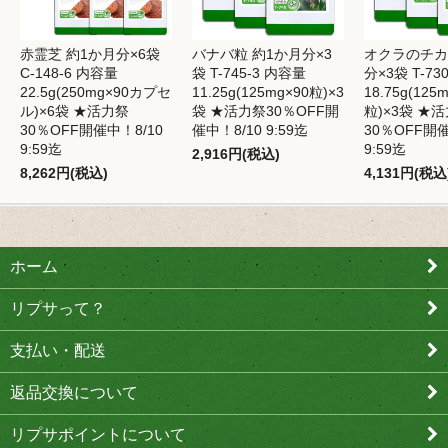
赤霊芝 約1か月分×6袋
バナバ粒 約1か月分×3
オクラのチカ
C-148-6 内容量
袋 T-745-3 内容量
分×3袋 T-73
22.5g(250mg×90カプセ
11.25g(125mg×90粒)×3
18.75g(125
ル)×6袋 ★活力祭
袋 ★活力祭30％OFF開
粒)×3袋 ★
30％OFF開催中！8/10
催中！8/10 9:59迄
30％OFF開催
9:59迄
9:59迄
2,916円(税込)
8,262円(税込)
4,131円(税込
ホーム
リプサって？
支払い・配送
返品交換について
リプサポイントについて