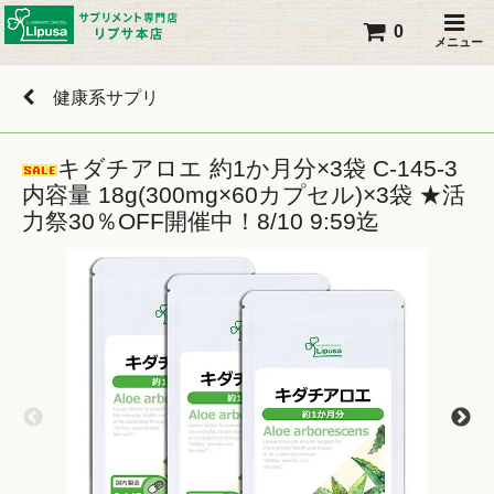
0
メニュー
健康系サプリ
キダチアロエ 約1か月分×3袋 C-145-3
内容量 18g(300mg×60カプセル)×3袋 ★活
力祭30％OFF開催中！8/10 9:59迄