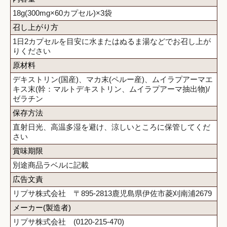
18g(300mg×60カプセル)×3袋
召し上がり方
1日2カプセルを目安に水またはぬるま湯などでお召し上が
りください
原材料
デキストリン(国産)、マカ末(ペルー産)、ムイラプアーマエ
キス末(幹：マルトデキストリン、ムイラプアーマ抽出物)/
ゼラチン
保存方法
直射日光、高温多湿を避け、涼しいところに保管してくだ
さい
賞味期限
別途商品ラベルに記載
広告文責
リプサ株式会社 〒895-2813鹿児島県伊佐市菱刈南浦2679
メーカー(製造者)
リプサ株式会社 (0120-215-470)