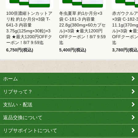
100倍濃縮トンカットア
冬虫夏草 約1か月分×3
赤ガウクルア
リ粒 約1か月分×3袋 T-
袋 C-181-3 内容量
×3袋 C-182
641-3 内容量
22.8g(380mg×60カプセ
11.1g(370
3.75g(125mg×30粒)×3
ル)×3袋 ★最大1200円
ル)×3袋 ★最
袋 ★最大1200円OFFク
OFFクーポン！8/7 9:59
OFFクーポン！
ーポン！8/7 9:59迄
迄
迄
6,750円(税込)
5,400円(税込)
3,780円(税込
ホーム
リプサって？
支払い・配送
返品交換について
リプサポイントについて