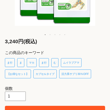
3,240円(税込)
この商品のキーワード
ま行
ま
マカ
ま行
む
ムイラブアマ
【お得なセット】
カプセルタイプ
活力系サプリ30％OFF
個数