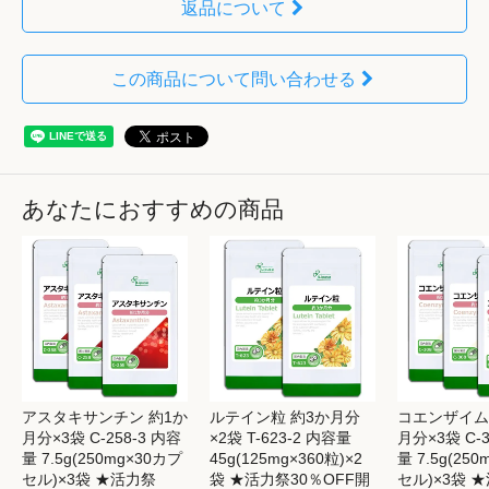
返品について
この商品について問い合わせる
あなたにおすすめの商品
アスタキサンチン 約1か
ルテイン粒 約3か月分
コエンザイムQ
月分×3袋 C-258-3 内容
×2袋 T-623-2 内容量
月分×3袋 C-3
量 7.5g(250mg×30カプ
45g(125mg×360粒)×2
量 7.5g(25
セル)×3袋 ★活力祭
袋 ★活力祭30％OFF開
セル)×3袋 