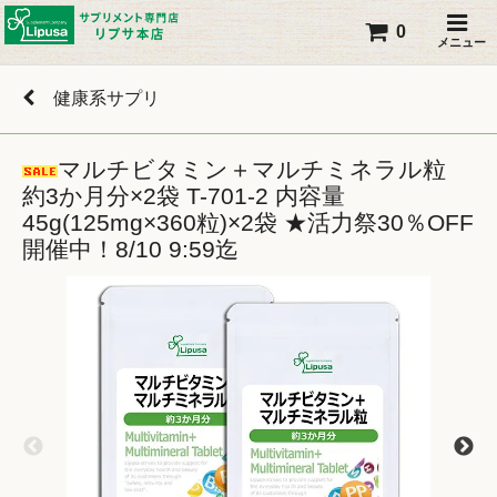
0
メニュー
健康系サプリ
マルチビタミン＋マルチミネラル粒
約3か月分×2袋 T-701-2 内容量
45g(125mg×360粒)×2袋 ★活力祭30％OFF
開催中！8/10 9:59迄