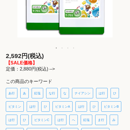
2,592円(税込)
【SALE価格】
定価：2,880円(税込) -->
この商品のキーワード
あ行
あ
紅塩
な行
な
ナイアシン
は行
ひ
ビタミン
は行
ひ
ビタミンA
は行
ひ
ビタミンB
は行
ひ
ビタミンC
は行
へ
紅塩
ま行
み