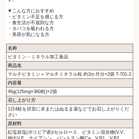
▼こんな方におすすめ
・ビタミン不足を感じる方
・食生活が不規則な方
・タバコを吸われる方
・美容が気になる方
名称
ビタミン・ミネラル加工食品
商品名
マルチビタミン＋マルチミネラル粒 約3か月分×2袋 T-701-2
内容量
45g(125mg×360粒)×2袋
召し上がり方
1日4粒を目安に水またはぬるま湯などでお召し上がりくだ
さい
原材料
紅塩岩塩(ボリビア産)/セルロース、ビタミン混合物(V.V、
抽出V.E、ナイアシン、パントテン酸Ca、V.B1、V.B2、