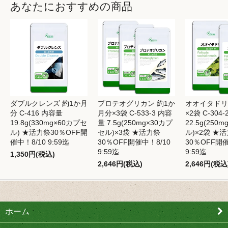
あなたにおすすめの商品
ダブルクレンズ 約1か月
プロテオグリカン 約1か
オオイタドリ
分 C-416 内容量
月分×3袋 C-533-3 内容
×2袋 C-304
19.8g(330mg×60カプセ
量 7.5g(250mg×30カプ
22.5g(250
ル) ★活力祭30％OFF開
セル)×3袋 ★活力祭
ル)×2袋 ★
催中！8/10 9:59迄
30％OFF開催中！8/10
30％OFF開催
9:59迄
9:59迄
1,350円(税込)
2,646円(税込)
2,646円(税込
ホーム