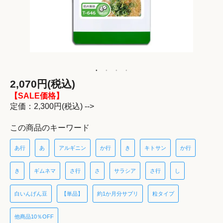
2,070円(税込)
【SALE価格】
定価：2,300円(税込) -->
この商品のキーワード
あ行
あ
アルギニン
か行
き
キトサン
か行
き
ギムネマ
さ行
さ
サラシア
さ行
し
白いんげん豆
【単品】
約1か月分サプリ
粒タイプ
他商品10％OFF