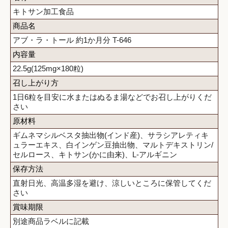
キトサン加工食品
商品名
アブ・ラ・トール 約1か月分 T-646
内容量
22.5g(125mg×180粒)
召し上がり方
1日6粒を目安に水またはぬるま湯などでお召し上がりくだ
さい
原材料
ギムネマシルベスタ抽出物(インド産)、サラシアレティキ
ュラーエキス、白インゲン豆抽出物、マルトデキストリン/
セルロース、キトサン(かに由来)、L-アルギニン
保存方法
直射日光、高温多湿を避け、涼しいところに保管してくだ
さい
賞味期限
別途商品ラベルに記載