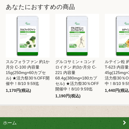
あなたにおすすめの商品
スルフォラファン 約1か
グルコサミン＋コンド
ルテイン粒 
月分 C-100 内容量
ロイチン 約3か月分 C-
T-623 内容量
15g(250mg×60カプセ
221 内容量
45g(125mg×
ル) ★活力祭30％OFF開
68.4g(380mg×180カプ
活力祭30％O
催中！8/10 9:59迄
セル) ★活力祭30％OFF
中！8/10 9:
開催中！8/10 9:59迄
1,170円(税込)
1,440円(税込
1,190円(税込)
ホーム