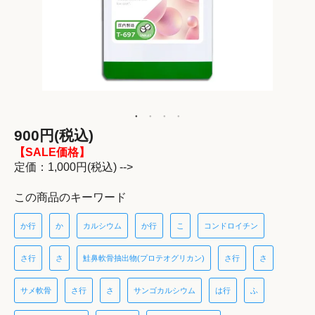
900円(税込)
【SALE価格】
定価：1,000円(税込) -->
この商品のキーワード
か行
か
カルシウム
か行
こ
コンドロイチン
さ行
さ
鮭鼻軟骨抽出物(プロテオグリカン)
さ行
さ
サメ軟骨
さ行
さ
サンゴカルシウム
は行
ふ