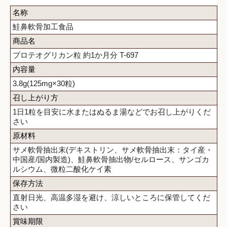
名称
鮭鼻軟骨加工食品
商品名
プロテオグリカン粒 約1か月分 T-697
内容量
3.8g(125mg×30粒)
召し上がり方
1日1粒を目安に水またはぬるま湯などでお召し上がりくだ
さい
原材料
サメ軟骨抽出末(デキストリン、サメ軟骨抽出末：タイ産・
中国産/国内製造)、鮭鼻軟骨抽出物/セルロース、サンゴカ
ルシウム、微粒二酸化ケイ素
保存方法
直射日光、高温多湿を避け、涼しいところに保管してくだ
さい
賞味期限