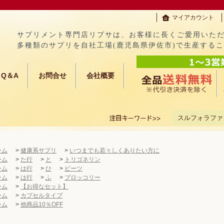
マイアカウント
サプリメント専門店リプサは、お客様に長くご愛用いた
多種類のサプリを自社工場(鹿児島県伊佐市)で生産する
Q＆A
お問合せ
会社概要
スルフォラファ
ーム
>
健康系サプリ
>
いつまでも若々しくありたい方に
ーム
>
た行
>
と
>
トリゴネリン
ーム
>
は行
>
ひ
>
ビーツ
ーム
>
は行
>
ふ
>
ブロッコリー
ーム
>
【お得なセット】
ーム
>
カプセルタイプ
ーム
>
他商品10％OFF