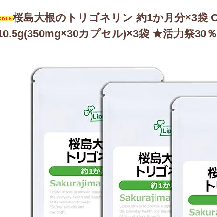
桜島大根のトリゴネリン 約1か月分×3袋 C-3
10.5g(350mg×30カプセル)×3袋 ★活力祭30％