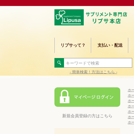
リプサって？
支払い・配送
- 簡単検索！方法はこちら -
ホ
ホ
ホ
ホ
ホ
新規会員登録の方はこちら
ホ
ホ