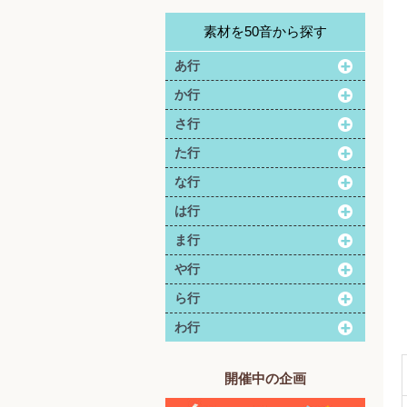
素材を50音から探す
あ行
か行
さ行
た行
な行
は行
ま行
や行
ら行
わ行
開催中の企画