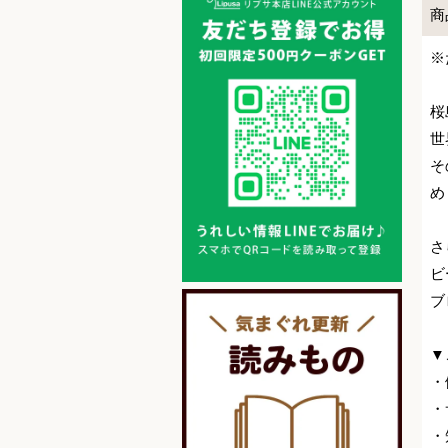
商
※
桜
世
そ
め
さ
ビ
ブ
▼
・
・
・