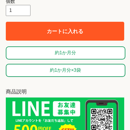
個数
カートに入れる
約1か月分
約1か月分×3袋
商品説明