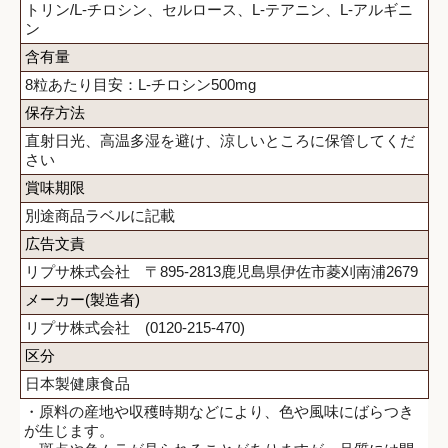
トリン/L-チロシン、セルロース、L-テアニン、L-アルギニ
ン
含有量
8粒あたり目安：L-チロシン500mg
保存方法
直射日光、高温多湿を避け、涼しいところに保管してくだ
さい
賞味期限
別途商品ラベルに記載
広告文責
リプサ株式会社 〒895-2813鹿児島県伊佐市菱刈南浦2679
メーカー(製造者)
リプサ株式会社 (0120-215-470)
区分
日本製健康食品
・原料の産地や収穫時期などにより、色や風味にばらつき
が生じます。