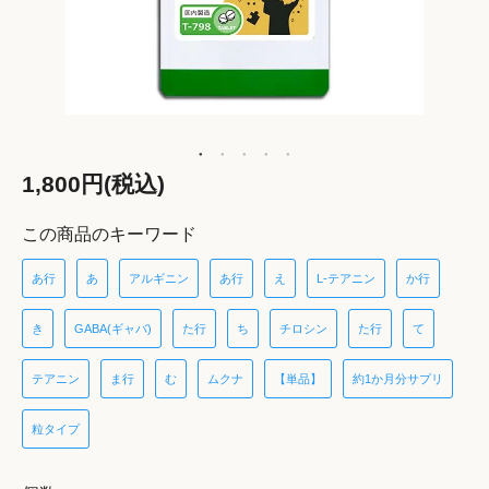
1,800円(税込)
この商品のキーワード
あ行
あ
アルギニン
あ行
え
L-テアニン
か行
き
GABA(ギャバ)
た行
ち
チロシン
た行
て
テアニン
ま行
む
ムクナ
【単品】
約1か月分サプリ
粒タイプ