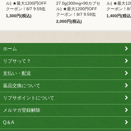
ル) ★最大1200円OFF
27.0g(300mg×90カプセ
ル) ★最大12
クーポン！8/7 9:59迄
ル) ★最大1200円OFF
クーポン！8/7
クーポン！8/7 9:59迄
1,300円(税込)
1,400円(税込
2,000円(税込)
ホーム
リプサって？
支払い・配送
返品交換について
リプサポイントについて
メルマガ登録解除
Q＆A