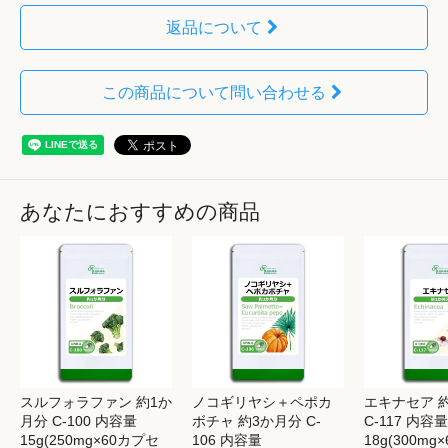
返品について
この商品について問い合わせる
あなたにおすすめの商品
スルフォラファン 約1か
ノコギリヤシ＋ペポカ
エキナセア 
月分 C-100 内容量
ボチャ 約3か月分 C-
C-117 内容量
15g(250mg×60カプセ
106 内容量
18g(300mg