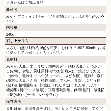
大豆たんぱく加工食品
商品名
みそ汁プロテイン(キャベツと油揚げとほうれん草) 240g P-
1112
内容量
240g
召し上がり方
大さじ山盛り1杯(約16g)を目安にお好みで160?180mlのお湯
に溶かしてお召し上がりください
原材料
米みそ(大豆、米、食塩：国内製造)、脱脂大豆、かつおだ
し(砂糖、食塩、風味原料(かつお節粉末))、焼とびうお(あ
ご)粉末、乾燥キャベツ(キャベツ、ぶどう糖)、乾燥油揚げ
(粉末状大豆たん白、植物油脂、でん粉、食塩、ぶどう糖、
揚げ油(植物油脂))、乾燥ほうれん草(ほうれん草、ぶどう
糖)/調味料(アミノ酸等)、豆腐用凝固剤、pH調整剤、酸化防
止剤(V.E)、(一部に大豆を含む)
保存方法
直射日光、高温多湿を避け、涼しいところに保管してくだ