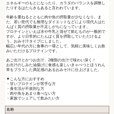
エネルギーのもとになったり、カラダのバランスを調整し
たりするはたらきもあると言われています。
年齢を重ねるとともに肉や魚の摂取量が少なくなり、ま
た、若い世代でも無理なダイエットなどにより現代人はた
んぱく質の摂取量が不足しがちになっています。
プロテインといえば水や牛乳と混ぜて飲むものが一般的で
すが、より日常的にたんぱく質を摂取していただけるよ
う、おみそ汁タイプにしました。
幅広い年代の方に食事の一環として、気軽に美味しくお飲
みいただけるプロテインです。
あご出汁とかつお出汁、2種類の出汁で味わい深く！
お出汁のしみた油揚げに食感も楽しいきゃべつとほうれん
草をプラスした満足感のあるおみそ汁に仕上げました。
▼こんな方におすすめ
・甘いプロテインが苦手な方
・食生活が不規則な方
・肉や魚をあまり食べない方
・家族でシェアして飲みたい方
名称