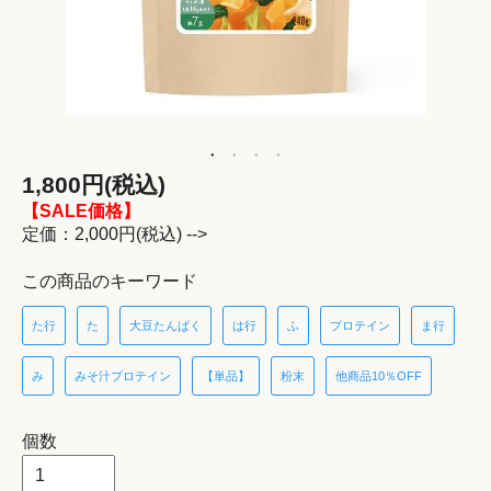
1,800円(税込)
【SALE価格】
定価：2,000円(税込) -->
この商品のキーワード
た行
た
大豆たんぱく
は行
ふ
プロテイン
ま行
み
みそ汁プロテイン
【単品】
粉末
他商品10％OFF
個数