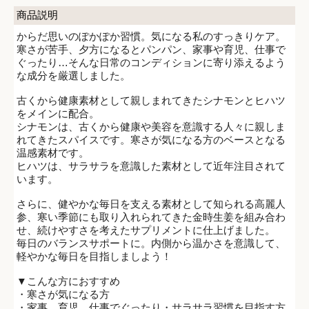
商品説明
からだ思いのぽかぽか習慣。気になる私のすっきりケア。
寒さが苦手、夕方になるとパンパン、家事や育児、仕事で
ぐったり…そんな日常のコンディションに寄り添えるよう
な成分を厳選しました。
古くから健康素材として親しまれてきたシナモンとヒハツ
をメインに配合。
シナモンは、古くから健康や美容を意識する人々に親しま
れてきたスパイスです。寒さが気になる方のベースとなる
温感素材です。
ヒハツは、サラサラを意識した素材として近年注目されて
います。
さらに、健やかな毎日を支える素材として知られる高麗人
参、寒い季節にも取り入れられてきた金時生姜を組み合わ
せ、続けやすさを考えたサプリメントに仕上げました。
毎日のバランスサポートに。内側から温かさを意識して、
軽やかな毎日を目指しましよう！
▼こんな方におすすめ
・寒さが気になる方
・家事、育児、仕事でぐったり・サラサラ習慣を目指す方