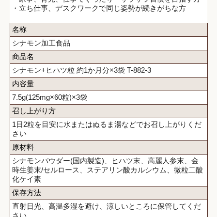
・立ち仕事、デスクワークで同じ姿勢が続きがちな方
名称
シナモン加工食品
商品名
シナモン+ヒハツ粒 約1か月分×3袋 T-882-3
内容量
7.5g(125mg×60粒)×3袋
召し上がり方
1日2粒を目安に水またはぬるま湯などでお召し上がりくだ
さい
原材料
シナモンパウダー(国内製造)、ヒハツ末、高麗人参末、金
時生姜末/セルロース、ステアリン酸カルシウム、微粒二酸
化ケイ素
保存方法
直射日光、高温多湿を避け、涼しいところに保管してくだ
さい