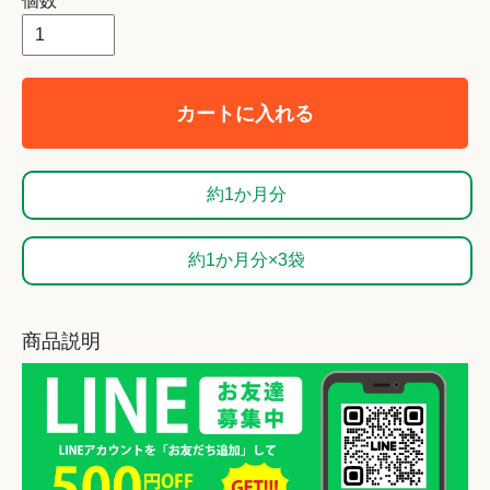
個数
カートに入れる
約1か月分
約1か月分×3袋
商品説明