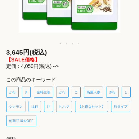
3,645円(税込)
【SALE価格】
定価：4,050円(税込) -->
この商品のキーワード
か行
き
金時生姜
か行
こ
高麗人参
さ行
し
シナモン
は行
ひ
ヒハツ
【お得なセット】
粒タイプ
他商品10％OFF