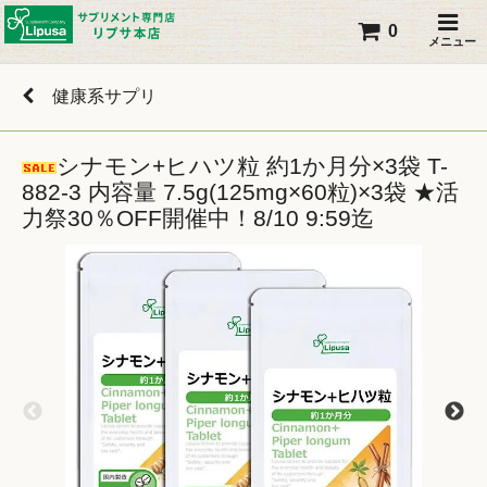
0
メニュー
健康系サプリ
シナモン+ヒハツ粒 約1か月分×3袋 T-
882-3 内容量 7.5g(125mg×60粒)×3袋 ★活
力祭30％OFF開催中！8/10 9:59迄