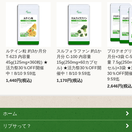
ルテイン粒 約3か月分
スルフォラファン 約1か
プロテオグリ
T-623 内容量
月分 C-100 内容量
月分×3袋 C-5
45g(125mg×360粒) ★
15g(250mg×60カプセ
量 7.5g(25
活力祭30％OFF開催
ル) ★活力祭30％OFF開
セル)×3袋 
中！8/10 9:59迄
催中！8/10 9:59迄
30％OFF開催
9:59迄
1,440円(税込)
1,170円(税込)
2,646円(税込
ホーム
リプサって？