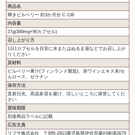
商品名
輝きビルベリー 約3か月分 C-136
内容量
27g(300mg×90カプセル)
召し上がり方
1日1カプセルを目安に水またはぬるま湯などでお召し上が
りください
原材料
ビルベリー果汁(フィンランド製造)、赤ワインエキス末/セ
ルロース、ゼラチン
保存方法
直射日光、高温多湿を避け、涼しいところに保管してくだ
さい
賞味期限
別途商品ラベルに記載
広告文責
リプサ株式会社 〒895-2813鹿児島県伊佐市菱刈南浦2679