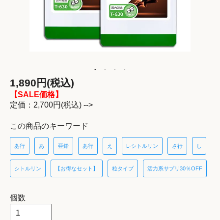
1,890円(税込)
【SALE価格】
定価：2,700円(税込) -->
この商品のキーワード
あ行
あ
亜鉛
あ行
え
L-シトルリン
さ行
し
シトルリン
【お得なセット】
粒タイプ
活力系サプリ30％OFF
個数