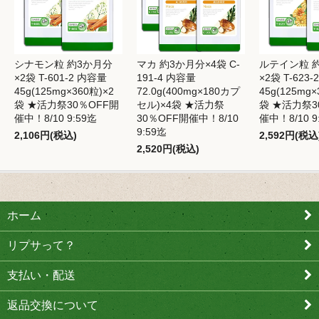
シナモン粒 約3か月分
マカ 約3か月分×4袋 C-
ルテイン粒 
×2袋 T-601-2 内容量
191-4 内容量
×2袋 T-623
45g(125mg×360粒)×2
72.0g(400mg×180カプ
45g(125mg×
袋 ★活力祭30％OFF開
セル)×4袋 ★活力祭
袋 ★活力祭3
催中！8/10 9:59迄
30％OFF開催中！8/10
催中！8/10 9
9:59迄
2,106円(税込)
2,592円(税込
2,520円(税込)
ホーム
リプサって？
支払い・配送
返品交換について