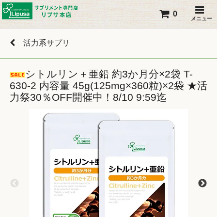
0
メニュー
活力系サプリ
シトルリン＋亜鉛 約3か月分×2袋 T-
630-2 内容量 45g(125mg×360粒)×2袋 ★活
力祭30％OFF開催中！8/10 9:59迄