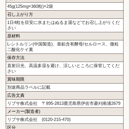
45g(125mg×360粒)×2袋
召し上がり方
1日4粒を目安に水またはぬるま湯などでお召し上がりくだ
さい
原材料
L-シトルリン(中国製造)、亜鉛含有酵母/セルロース、微粒
二酸化ケイ素
保存方法
直射日光、高温多湿を避け、涼しいところに保管してくだ
さい
賞味期限
別途商品ラベルに記載
広告文責
リプサ株式会社 〒895-2813鹿児島県伊佐市菱刈南浦2679
メーカー(製造者)
リプサ株式会社 (0120-215-470)
区分