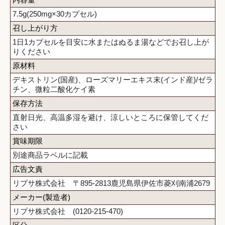
7.5g(250mg×30カプセル)
召し上がり方
1日1カプセルを目安に水またはぬるま湯などでお召し上が
りください
原材料
デキストリン(国産)、ローズマリーエキス末(インド産)/ゼラ
チン、微粒二酸化ケイ素
保存方法
直射日光、高温多湿を避け、涼しいところに保管してくだ
さい
賞味期限
別途商品ラベルに記載
広告文責
リプサ株式会社 〒895-2813鹿児島県伊佐市菱刈南浦2679
メーカー(製造者)
リプサ株式会社 (0120-215-470)