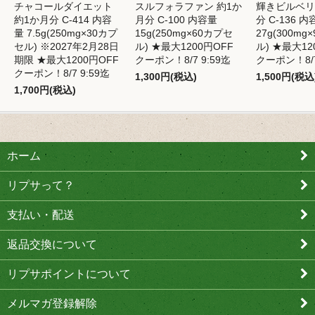
チャコールダイエット
スルフォラファン 約1か
輝きビルベリ
約1か月分 C-414 内容
月分 C-100 内容量
分 C-136 
量 7.5g(250mg×30カプ
15g(250mg×60カプセ
27g(300mg
セル) ※2027年2月28日
ル) ★最大1200円OFF
ル) ★最大12
期限 ★最大1200円OFF
クーポン！8/7 9:59迄
クーポン！8/7
クーポン！8/7 9:59迄
1,300円(税込)
1,500円(税込
1,700円(税込)
ホーム
リプサって？
支払い・配送
返品交換について
リプサポイントについて
メルマガ登録解除