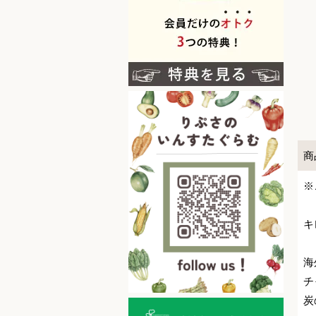
商
※
キ
海
チ
炭