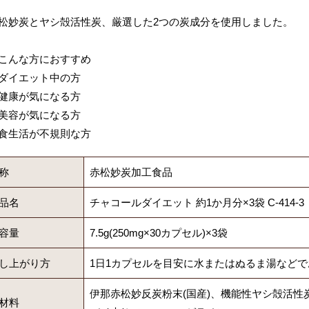
松妙炭とヤシ殻活性炭、厳選した2つの炭成分を使用しました。
こんな方におすすめ
ダイエット中の方
健康が気になる方
美容が気になる方
食生活が不規則な方
称
赤松妙炭加工食品
品名
チャコールダイエット 約1か月分×3袋 C-414-3
容量
7.5g(250mg×30カプセル)×3袋
し上がり方
1日1カプセルを目安に水またはぬるま湯など
伊那赤松妙反炭粉末(国産)、機能性ヤシ殻活
材料