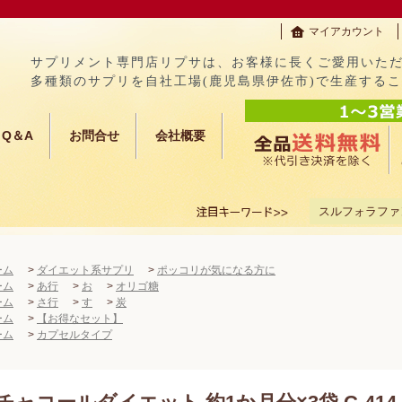
マイアカウント
サプリメント専門店リプサは、お客様に長くご愛用いた
多種類のサプリを自社工場(鹿児島県伊佐市)で生産する
Q＆A
お問合せ
会社概要
スルフォラファ
ーム
>
ダイエット系サプリ
>
ポッコリが気になる方に
ーム
>
あ行
>
お
>
オリゴ糖
ーム
>
さ行
>
す
>
炭
ーム
>
【お得なセット】
ーム
>
カプセルタイプ