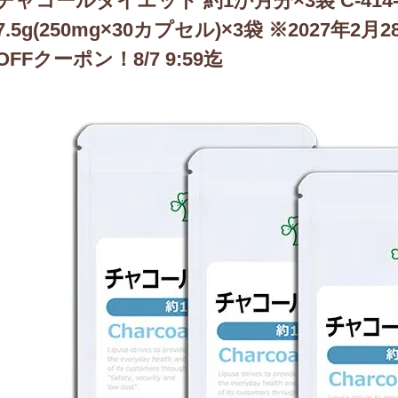
チャコールダイエット 約1か月分×3袋 C-414-
7.5g(250mg×30カプセル)×3袋 ※2027年2
OFFクーポン！8/7 9:59迄