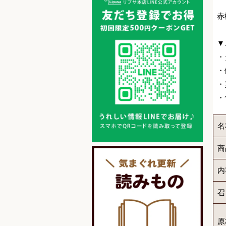
赤
▼
・
・
・
・
名
商
内
召
原