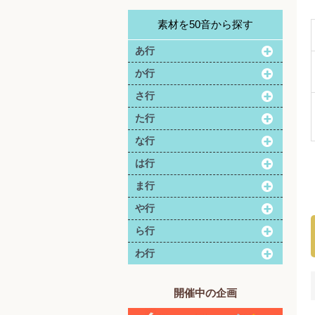
素材を50音から探す
あ行
か行
さ行
た行
な行
は行
ま行
や行
ら行
わ行
開催中の企画