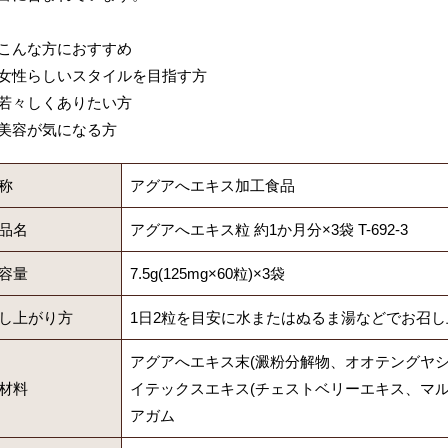
こんな方におすすめ
女性らしいスタイルを目指す方
若々しくありたい方
美容が気になる方
称
アグアへエキス加工食品
品名
アグアへエキス粒 約1か月分×3袋 T-692-3
容量
7.5g(125mg×60粒)×3袋
し上がり方
1日2粒を目安に水またはぬるま湯などでお召
アグアへエキス末(澱粉分解物、オオテングヤ
材料
イテックスエキス(チェストベリーエキス、マル
アガム