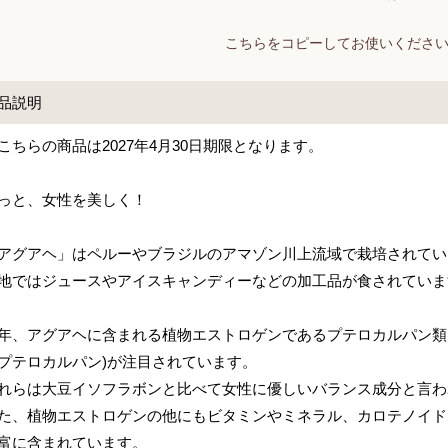
こちらをコピーしてお使いくださ
品説明
こちらの商品は2027年4月30日期限となります。
っと、女性を美しく！
アグアヘ」はペルーやブラジルのアマゾン川上流域で栽培されてい
地ではジュースやアイスキャンディーなどの加工品が食されていま
年、アグアヘに含まれる植物エストロゲンであるプテロカルパン類(
プテロカルパン)が注目されています。
れらは大豆イソフラボンと比べて女性に優しいバランス成分と言わ
た、植物エストロゲンの他にもビタミンやミネラル、カロテノイド
富に含まれています。