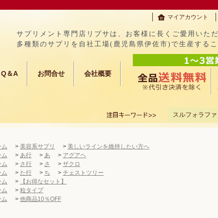
マイアカウント
サプリメント専門店リプサは、お客様に長くご愛用いた
多種類のサプリを自社工場(鹿児島県伊佐市)で生産する
Q＆A
お問合せ
会社概要
スルフォラファ
ーム
>
美容系サプリ
>
美しいラインを維持したい方へ
ーム
>
あ行
>
あ
>
アグアヘ
ーム
>
さ行
>
さ
>
ザクロ
ーム
>
た行
>
ち
>
チェストツリー
ーム
>
【お得なセット】
ーム
>
粒タイプ
ーム
>
他商品10％OFF