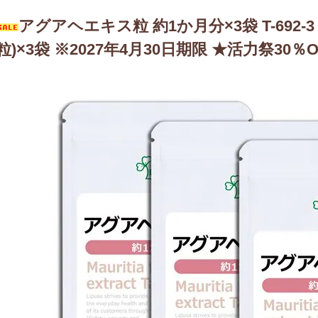
アグアヘエキス粒 約1か月分×3袋 T-692-3 内
粒)×3袋 ※2027年4月30日期限 ★活力祭30％OF