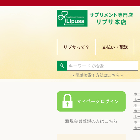
リプサって？
支払い・配送
- 簡単検索！方法はこちら -
ホ
ホ
ホ
ホ
ホ
新規会員登録の方はこちら
ホ
ホ