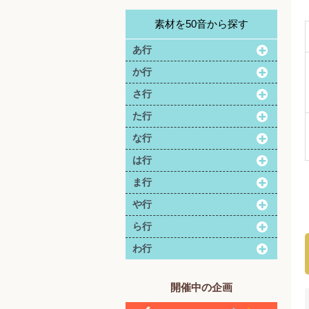
素材を50音から探す
あ行
か行
さ行
た行
な行
は行
ま行
や行
ら行
わ行
開催中の企画