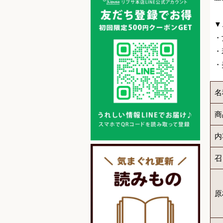
▼
・
・
・
名
商
内
召
原