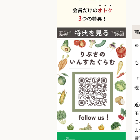
商
※
も
「
現
近
モ
こ
ま
豊