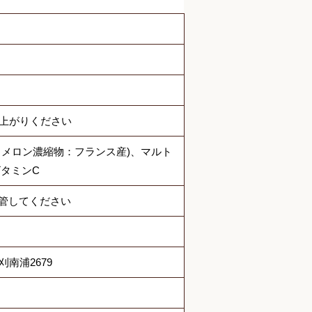
し上がりください
、メロン濃縮物：フランス産)、マルト
タミンC
管してください
刈南浦2679