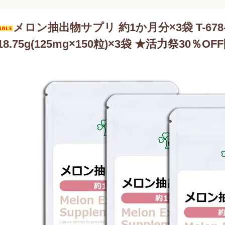
メロン抽出物サプリ 約1か月分×3袋 T-678
18.75g(125mg×150粒)×3袋 ★活力祭30％OFF