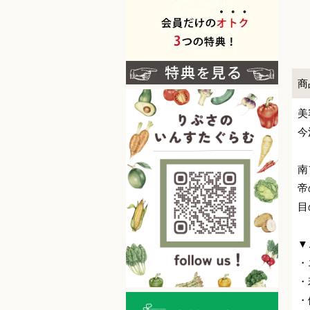
商
美
今
南
帝
目
▼
・
・
・