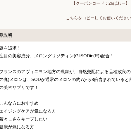
【クーポンコード：26ぱわー】
こちらをコピーしてお使いくださ
品説明
容を追求！
注目の美容成分、メロングリソディン(GliSODin(R))配合！
フランスのアヴィニヨン地方の農家が、自然交配による品種改良の
の庭)メロンは、SODが通常のメロンの約7から8倍含まれている
の美容サプリです！
こんな方におすすめ
エイジングケアが気になる方
若々しさをキープしたい
健康が気になる方