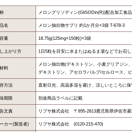
称
メロングリソディン(GliSODin(R))配合加工食品
品名
メロン抽出物サプリ 約1か月分×3袋 T-678-3
容量
18.75g(125mg×150粒)×3袋
し上がり方
1日5粒を目安に水またはぬるま湯などでお召
メロン抽出物(デキストリン、小麦グリアジン
材料
デキストリン、アセロラパルプ/セルロース、ビ
存方法
直射日光、高温多湿を避け、涼しいところに保
味期限
別途商品ラベルに記載
告文責
リプサ株式会社 〒895-2813鹿児島県伊佐市菱
ーカー(製造者)
リプサ株式会社 (0120-215-470)