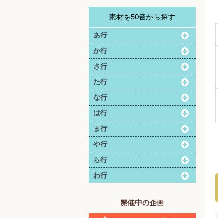
素材を50音から探す
あ行
か行
さ行
た行
な行
は行
ま行
や行
ら行
わ行
開催中の企画