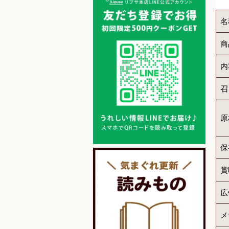
名
商
内
召
原
保
賞
広
メ