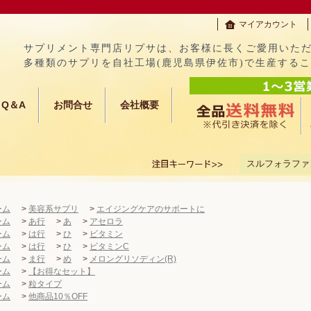
マイアカウント
サプリメント専門店リプサは、お客様に長くご愛用いた
多種類のサプリを自社工場(鹿児島県伊佐市)で生産する
Q＆A
お問合せ
会社概要
スルフォラファ
ーム
>
美容系サプリ
>
エイジングケアのサポートに
ーム
>
あ行
>
あ
>
アセロラ
ーム
>
は行
>
ひ
>
ビタミン
ーム
>
は行
>
ひ
>
ビタミンC
ーム
>
ま行
>
め
>
メロングリソディン(R)
ーム
>
【お得なセット】
ーム
>
粒タイプ
ーム
>
他商品10％OFF