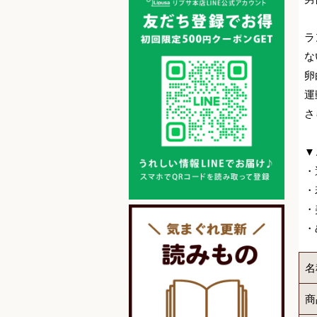
ラ
な
卵
運
さ
▼
・
・
・
・
名
商