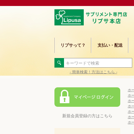
リプサって？
支払い・配送
- 簡単検索！方法はこちら -
ホ
ホ
ホ
ホ
ホ
新規会員登録の方はこちら
ホ
ホ