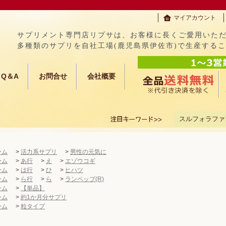
マイアカウント
サプリメント専門店リプサは、お客様に長くご愛用いた
多種類のサプリを自社工場(鹿児島県伊佐市)で生産する
Q＆A
お問合せ
会社概要
スルフォラファ
ーム
>
活力系サプリ
>
男性の元気に
ーム
>
あ行
>
え
>
エゾウコギ
ーム
>
は行
>
ひ
>
ヒハツ
ーム
>
ら行
>
ら
>
ランペップ(R)
ーム
>
【単品】
ーム
>
約1か月分サプリ
ーム
>
粒タイプ