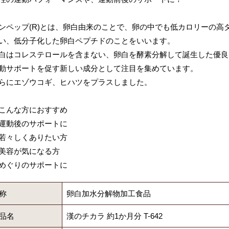
ンペップ(R)とは、卵白由来のことで、卵の中でも低カロリーの高
い、低分子化した卵白ペプチドのことをいいます。
白はコレステロールを含まない、卵白を酵素分解して誕生した優良
動サポートを促す新しい成分として注目を集めています。
らにエゾウコギ、ヒハツをプラスしました。
こんな方におすすめ
運動後のサポートに
若々しくありたい方
美容が気になる方
めぐりのサポートに
称
卵白加水分解物加工食品
品名
漢のチカラ 約1か月分 T-642