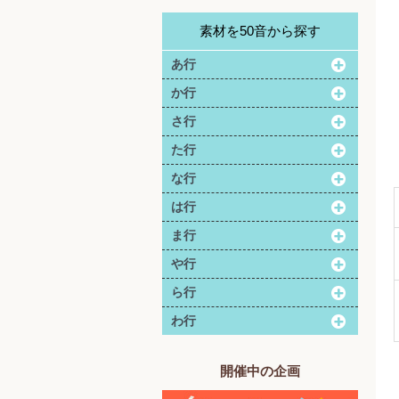
素材を50音から探す
あ行
か行
さ行
た行
な行
は行
ま行
や行
ら行
わ行
開催中の企画