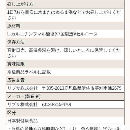
召し上がり方
1日7粒を目安に水またはぬるま湯などでお召し上がりくだ
さい
原材料
L-カルニチンフマル酸塩(中国製造)/セルロース
保存方法
直射日光、高温多湿を避け、涼しいところに保管してくだ
さい
賞味期限
別途商品ラベルに記載
広告文責
リプサ株式会社 〒895-2813鹿児島県伊佐市菱刈南浦2679
メーカー(製造者)
リプサ株式会社 (0120-215-470)
区分
日本製健康食品
・原料の産地や収穫時期などにより、色や風味にばらつき