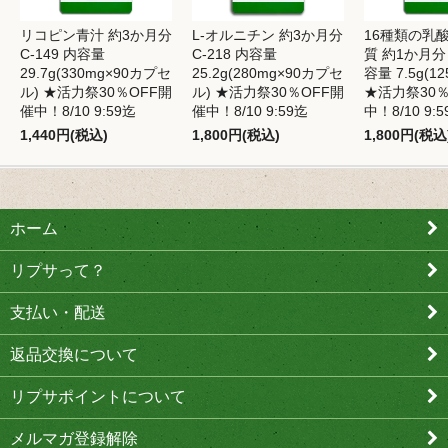
リコピン青汁 約3か月分
L-オルニチン 約3か月分
16種類の乳
C-149 内容量
C-218 内容量
質 約1か月分 
29.7g(330mg×90カプセ
25.2g(280mg×90カプセ
容量 7.5g(1
ル) ★活力祭30％OFF開
ル) ★活力祭30％OFF開
★活力祭30％
催中！8/10 9:59迄
催中！8/10 9:59迄
中！8/10 9:
1,440円(税込)
1,800円(税込)
1,800円(税込
ホーム
リプサって？
支払い・配送
返品交換について
リプサポイントについて
メルマガ登録解除