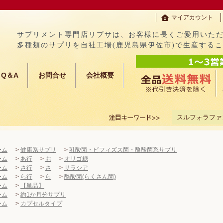
マイアカウント
サプリメント専門店リプサは、お客様に長くご愛用いた
多種類のサプリを自社工場(鹿児島県伊佐市)で生産する
Q＆A
お問合せ
会社概要
スルフォラファ
ーム
>
健康系サプリ
>
乳酸菌・ビフィズス菌・酪酸菌系サプリ
ーム
>
あ行
>
お
>
オリゴ糖
ーム
>
さ行
>
さ
>
サラシア
ーム
>
ら行
>
ら
>
酪酸菌(らくさん菌)
ーム
>
【単品】
ーム
>
約1か月分サプリ
ーム
>
カプセルタイプ