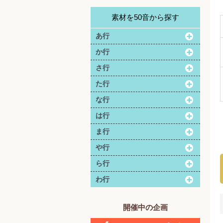
素材を50音から探す
あ行
か行
さ行
た行
な行
は行
ま行
や行
ら行
わ行
開催中の企画