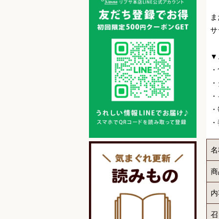
ま
サ
▼
・
・
・
・
・
名
商
内
召