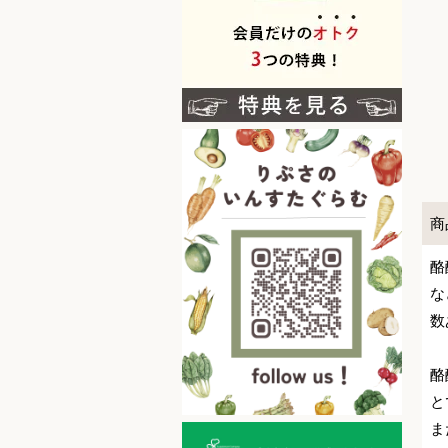
商
酪
な
数
酪
と
ま