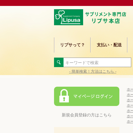
リプサって？
支払い・配送
- 簡単検索！方法はこちら -
ホ
ホ
ホ
ホ
ホ
新規会員登録の方はこちら
ホ
ホ