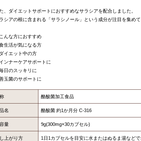
た、ダイエットサポートにおすすめなサラシアを配合しました。
ラシアの根に含まれる「サラシノール」という成分が注目を集めて
こんな方におすすめ
食生活が気になる方
ダイエット中の方
インナーケアサポートに
毎日のスッキリに
善玉菌のサポートに
称
酪酸菌加工食品
品名
酪酸菌 約1か月分 C-316
容量
9g(300mg×30カプセル)
し上がり方
1日1カプセルを目安に水またはぬるま湯など