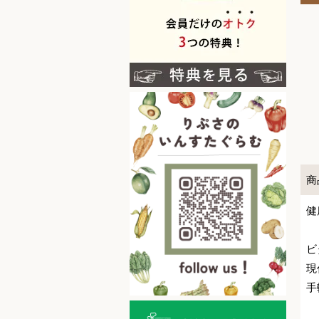
商
健
ビ
現
手