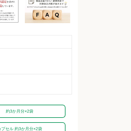
約3か月分×2袋
カプセル 約3か月分×2袋