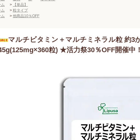
ーム
>
【単品】
ーム
>
粒タイプ
ーム
>
他商品10％OFF
マルチビタミン＋マルチミネラル粒 約3か月分
45g(125mg×360粒) ★活力祭30％OFF開催中！8