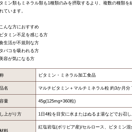
タミン類もミネラル類も1種類のみを摂取するより、複数の種類を
れています。
こんな方におすすめ
ビタミン不足を感じる方
食生活が不規則な方
タバコを吸われる方
美容が気になる方
称
ビタミン・ミネラル加工食品
品名
マルチビタミン＋マルチミネラル粒 約3か月分 T-
容量
45g(125mg×360粒)
し上がり方
1日4粒を目安に水またはぬるま湯などでお召
紅塩岩塩(ボリビア産)/セルロース、ビタミン混合
材料