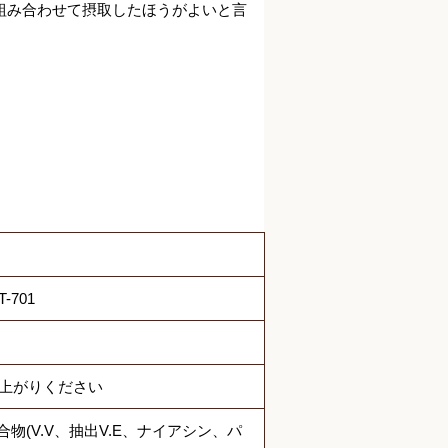
組み合わせて摂取したほうがよいと言
701
し上がりください
物(V.V、抽出V.E、ナイアシン、パ