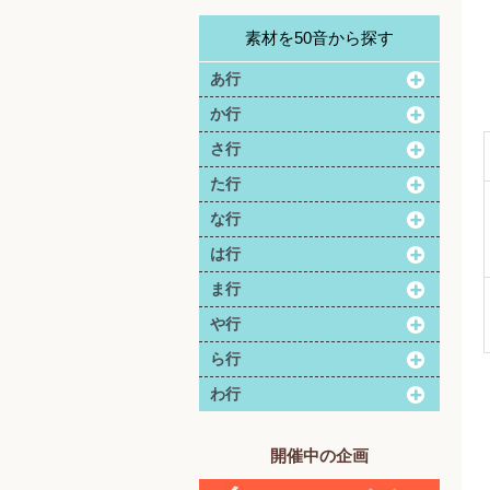
素材を50音から探す
あ行
か行
さ行
た行
な行
は行
ま行
や行
ら行
わ行
開催中の企画