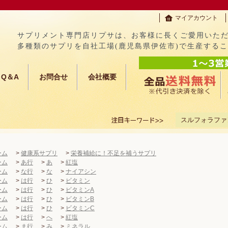
マイアカウント
サプリメント専門店リプサは、お客様に長くご愛用いた
多種類のサプリを自社工場(鹿児島県伊佐市)で生産する
Q＆A
お問合せ
会社概要
スルフォラファ
ーム
>
健康系サプリ
>
栄養補給に！不足を補うサプリ
ーム
>
あ行
>
あ
>
紅塩
ーム
>
な行
>
な
>
ナイアシン
ーム
>
は行
>
ひ
>
ビタミン
ーム
>
は行
>
ひ
>
ビタミンA
ーム
>
は行
>
ひ
>
ビタミンB
ーム
>
は行
>
ひ
>
ビタミンC
ーム
>
は行
>
へ
>
紅塩
ーム
>
ま行
>
み
>
ミネラル