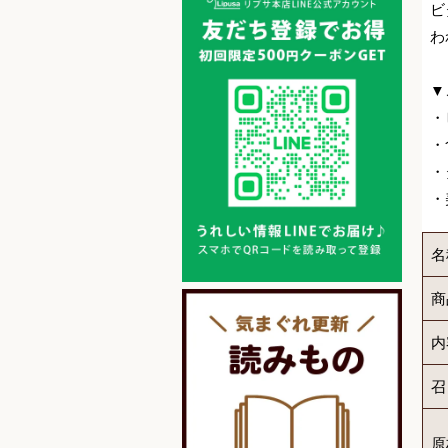
ビ
わ
▼
・
・
・
・
名
商
内
召
原