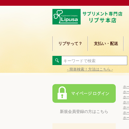
リプサって？
支払い・配送
- 簡単検索！方法はこちら -
ホ
ホ
ホ
ホ
ホ
新規会員登録の方はこちら
ホ
ホ