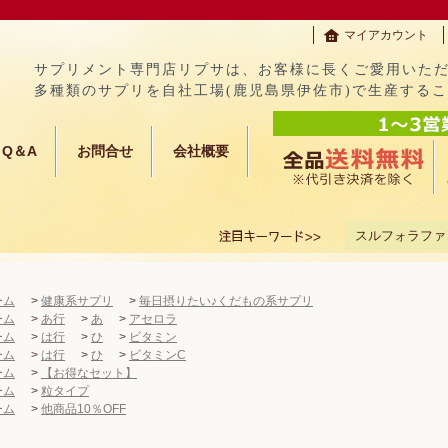
マイアカウント
サプリメント専門店リプサは、お客様に長くご愛用いた
多種類のサプリを自社工場(鹿児島県伊佐市)で生産する
Q＆A
お問合せ
会社概要
スルフォラファ
ーム
>
健康系サプリ
>
毎日摂りたい♪くだもの系サプリ
ーム
>
あ行
>
あ
>
アセロラ
ーム
>
は行
>
ひ
>
ビタミン
ーム
>
は行
>
ひ
>
ビタミンC
ーム
>
【お得なセット】
ーム
>
粒タイプ
ーム
>
他商品10％OFF