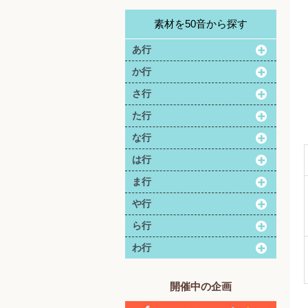
素材を50音から探す
あ行
か行
さ行
た行
な行
は行
ま行
や行
ら行
わ行
開催中の企画