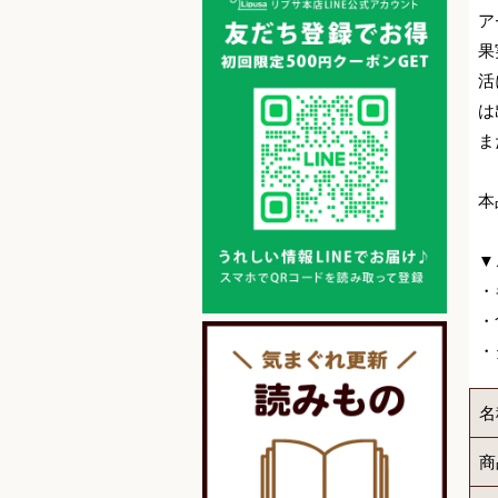
ア
果
活
は
ま
本
▼
・
・
・
名
商