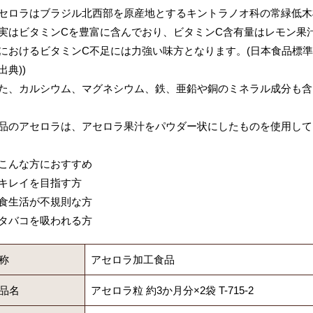
セロラはブラジル北西部を原産地とするキントラノオ科の常緑低木
実はビタミンCを豊富に含んでおり、ビタミンC含有量はレモン果汁
におけるビタミンC不足には力強い味方となります。(日本食品標準成分
出典))
た、カルシウム、マグネシウム、鉄、亜鉛や銅のミネラル成分も含
品のアセロラは、アセロラ果汁をパウダー状にしたものを使用して
こんな方におすすめ
キレイを目指す方
食生活が不規則な方
タバコを吸われる方
称
アセロラ加工食品
品名
アセロラ粒 約3か月分×2袋 T-715-2