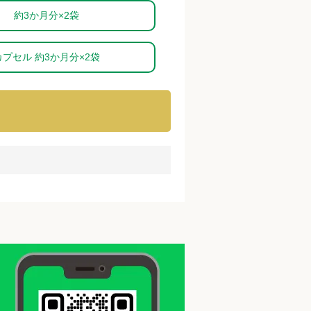
約3か月分×2袋
カプセル 約3か月分×2袋