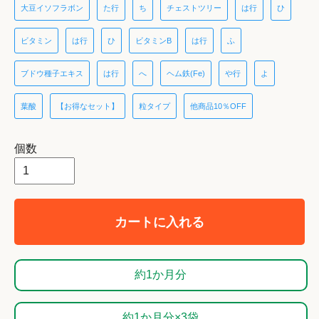
大豆イソフラボン
た行
ち
チェストツリー
は行
ひ
ビタミン
は行
ひ
ビタミンB
は行
ふ
ブドウ種子エキス
は行
へ
ヘム鉄(Fe)
や行
よ
葉酸
【お得なセット】
粒タイプ
他商品10％OFF
個数
カートに入れる
約1か月分
約1か月分×3袋