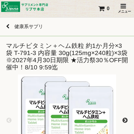
0
メニュー
健康系サプリ
マルチビタミン＋ヘム鉄粒 約1か月分×3
袋 T-791-3 内容量 30g(125mg×240粒)×3袋
※2027年4月30日期限 ★活力祭30％OFF開
催中！8/10 9:59迄