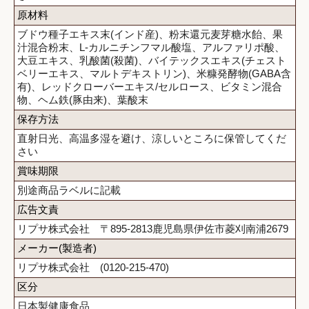
原材料
ブドウ種子エキス末(インド産)、粉末還元麦芽糖水飴、果
汁混合粉末、L-カルニチンフマル酸塩、アルファリポ酸、
大豆エキス、乳酸菌(殺菌)、バイテックスエキス(チェスト
ベリーエキス、マルトデキストリン)、米糠発酵物(GABA含
有)、レッドクローバーエキス/セルロース、ビタミン混合
物、ヘム鉄(豚由来)、葉酸末
保存方法
直射日光、高温多湿を避け、涼しいところに保管してくだ
さい
賞味期限
別途商品ラベルに記載
広告文責
リプサ株式会社 〒895-2813鹿児島県伊佐市菱刈南浦2679
メーカー(製造者)
リプサ株式会社 (0120-215-470)
区分
日本製健康食品