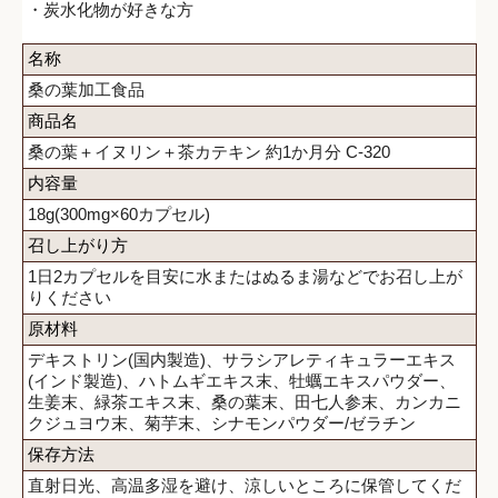
・炭水化物が好きな方
名称
桑の葉加工食品
商品名
桑の葉＋イヌリン＋茶カテキン 約1か月分 C-320
内容量
18g(300mg×60カプセル)
召し上がり方
1日2カプセルを目安に水またはぬるま湯などでお召し上が
りください
原材料
デキストリン(国内製造)、サラシアレティキュラーエキス
(インド製造)、ハトムギエキス末、牡蠣エキスパウダー、
生姜末、緑茶エキス末、桑の葉末、田七人参末、カンカニ
クジュヨウ末、菊芋末、シナモンパウダー/ゼラチン
保存方法
直射日光、高温多湿を避け、涼しいところに保管してくだ