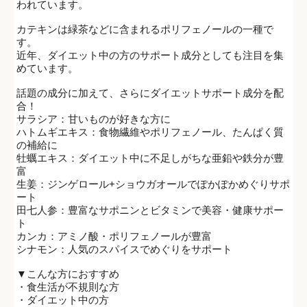
われています。
カテキンは緑茶などに含まれるポリフェノールの一種で
す。
近年、ダイエット中の方のサポート成分としても注目を集
めています。
話題の成分に加えて、さらにダイエットサポート成分を配
合！
サラシア：甘いものが好きな方に
ハトムギエキス：食物繊維やポリフェノール、たんぱく質
の補給に
牡蠣エキス：ダイエット中に不足しがちな亜鉛や鉄分が豊
富
生姜：ジンゲロール+ショウガオールでぽかぽかめぐりサポ
ート
田七人参：豊富なサポニンとビタミンで美容・健康サポー
ト
カンカ：アミノ酸・ポリフェノールが豊富
シナモン：人気のスパイスでめぐりをサポート
▼こんな方におすすめ
・食生活が不規則な方
・ダイエット中の方