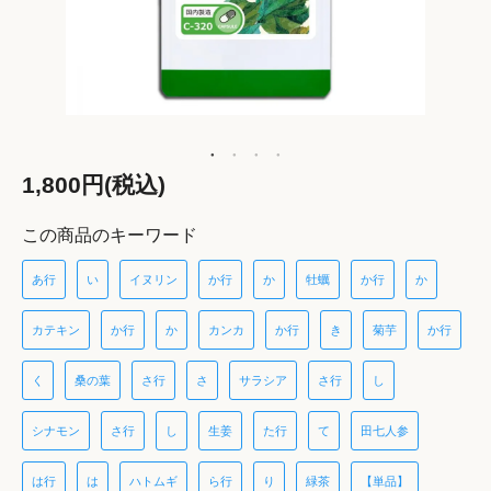
1,800円(税込)
この商品のキーワード
あ行
い
イヌリン
か行
か
牡蠣
か行
か
カテキン
か行
か
カンカ
か行
き
菊芋
か行
く
桑の葉
さ行
さ
サラシア
さ行
し
シナモン
さ行
し
生姜
た行
て
田七人参
は行
は
ハトムギ
ら行
り
緑茶
【単品】