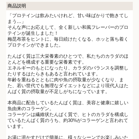
商品説明
「プロテインは飲みたいけれど、甘い味ばかりで飽きてし
まう…」
そんな声にお応えして、全く新しい和風フレーバーのプロ
テインが誕生しました！
梅昆布茶をヒントに、毎日続けたくなる、ホッと落ち着く
プロテインができました。
たんぱく質は三大栄養素のひとつで、私たちのカラダのほ
とんどを構成する重要な栄養素です。
エネルギーのもとになったり、カラダのバランスを調整し
たりするはたらきもあると言われています。
年齢を重ねるとともに肉や魚の摂取量が少なくなり、ま
た、若い世代でも無理なダイエットなどにより現代人はた
んぱく質の摂取量が不足しがちになっています。
本商品に配合しているたんぱく質は、美容と健康に嬉しい
魚由来のコラーゲン。
コラーゲンは繊維状たんぱく質で、ヒトのカラダを構成し
ているたんぱく質のうち、約30%がコラーゲンと言われて
います。
お湯に溶かすだけで簡単に、様々なシーンでお楽しみいた