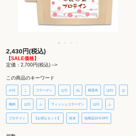
2,430円(税込)
【SALE価格】
定価：2,700円(税込) -->
この商品のキーワード
か行
こ
コラーゲン
な行
ね
根昆布
は行
は
梅肉
は行
ふ
フィッシュコラーゲン
は行
ふ
プロテイン
【お得なセット】
粉末
他商品10％OFF