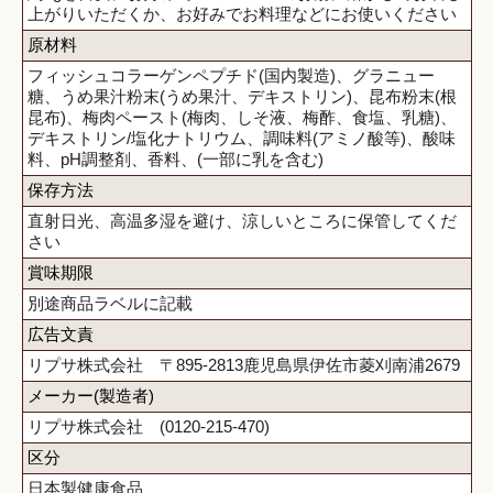
上がりいただくか、お好みでお料理などにお使いください
原材料
フィッシュコラーゲンペプチド(国内製造)、グラニュー
糖、うめ果汁粉末(うめ果汁、デキストリン)、昆布粉末(根
昆布)、梅肉ペースト(梅肉、しそ液、梅酢、食塩、乳糖)、
デキストリン/塩化ナトリウム、調味料(アミノ酸等)、酸味
料、pH調整剤、香料、(一部に乳を含む)
保存方法
直射日光、高温多湿を避け、涼しいところに保管してくだ
さい
賞味期限
別途商品ラベルに記載
広告文責
リプサ株式会社 〒895-2813鹿児島県伊佐市菱刈南浦2679
メーカー(製造者)
リプサ株式会社 (0120-215-470)
区分
日本製健康食品